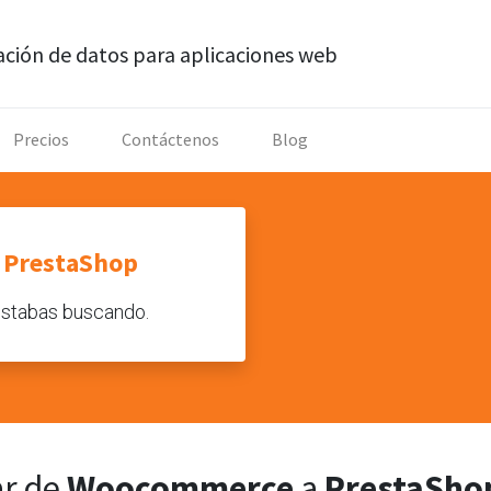
ación de datos para aplicaciones web
Precios
Contáctenos
Blog
a
PrestaShop
 estabas buscando.
r de
Woocommerce
a
PrestaSho